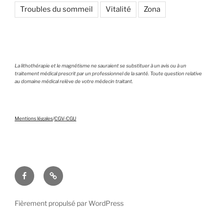
Troubles du sommeil
Vitalité
Zona
La lithothérapie et le magnétisme ne sauraient se substituer à un avis ou à un
traitement médical prescrit par un professionnel de la santé. Toute question relative
au domaine médical relève de votre médecin traitant.
Mentions légales
/
CGV-CGU
Facebook
Mentions
légales
–
Fièrement propulsé par WordPress
CGV/CGU