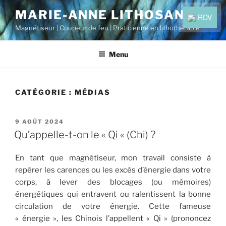
Aller
MARIE-ANNE LITHOSANO
RDV
au
Magnétiseur | Coupeur de feu | Praticienne en lithothérapie
contenu
principal
Menu
CATÉGORIE :
MÉDIAS
PUBLIÉ
9 AOÛT 2024
LE
Qu’appelle-t-on le « Qi « (Chi) ?
En tant que magnétiseur, mon travail consiste à
repérer les carences ou les excès d’énergie dans votre
corps, à lever des blocages (ou mémoires)
énergétiques qui entravent ou ralentissent la bonne
circulation de votre énergie. Cette fameuse
« énergie », les Chinois l’appellent « Qi » (prononcez