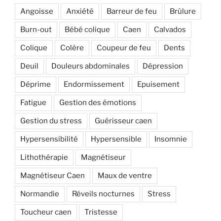
Angoisse
Anxiété
Barreur de feu
Brûlure
Burn-out
Bébé colique
Caen
Calvados
Colique
Colère
Coupeur de feu
Dents
Deuil
Douleurs abdominales
Dépression
Déprime
Endormissement
Epuisement
Fatigue
Gestion des émotions
Gestion du stress
Guérisseur caen
Hypersensibilité
Hypersensible
Insomnie
Lithothérapie
Magnétiseur
Magnétiseur Caen
Maux de ventre
Normandie
Réveils nocturnes
Stress
Toucheur caen
Tristesse