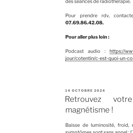
des séances de radiothérapie.
Pour prendre rdv, contac
07.69.86.42.08.
Pour aller plus loin :
Podcast audio :
https://ww
jour/cotentin/c-est-quoi-un-c
PUBLIÉ
14 OCTOBRE 2024
LE
Retrouvez votr
magnétisme !
Baisse de luminosité, froid,
symptômes sont sans appel : l’a