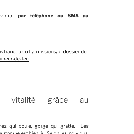
tez-moi
par téléphone ou SMS au
w.francebleu.fr/emissions/le-dossier-du-
oupeur-de-feu
e vitalité grâce au
 nez qui coule, gorge qui gratte… Les
utomne est bien là ! Selon les individus,