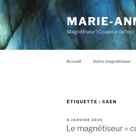
Aller
au
MARIE-AN
contenu
principal
Magnétiseur | Coupeur de feu | 
Accueil
Votre magnétiseur
ÉTIQUETTE :
CAEN
PUBLIÉ
8 JANVIER 2025
LE
Le magnétiseur « c