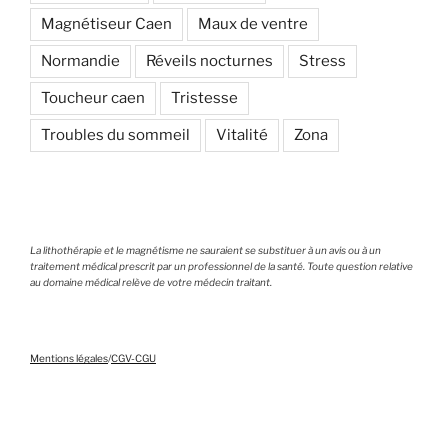
Magnétiseur Caen
Maux de ventre
Normandie
Réveils nocturnes
Stress
Toucheur caen
Tristesse
Troubles du sommeil
Vitalité
Zona
La lithothérapie et le magnétisme ne sauraient se substituer à un avis ou à un
traitement médical prescrit par un professionnel de la santé. Toute question relative
au domaine médical relève de votre médecin traitant.
Mentions légales
/
CGV-CGU