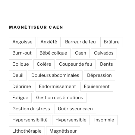
MAGNÉTISEUR CAEN
Angoisse
Anxiété
Barreur de feu
Brûlure
Burn-out
Bébé colique
Caen
Calvados
Colique
Colère
Coupeur de feu
Dents
Deuil
Douleurs abdominales
Dépression
Déprime
Endormissement
Epuisement
Fatigue
Gestion des émotions
Gestion du stress
Guérisseur caen
Hypersensibilité
Hypersensible
Insomnie
Lithothérapie
Magnétiseur