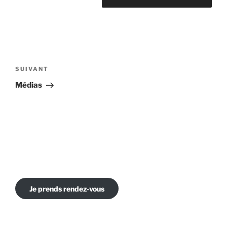
Navigation
de
Article
SUIVANT
l’article
suivant
Médias
Je prends rendez-vous