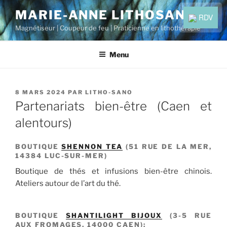
Aller
MARIE-ANNE LITHOSANO
RDV
au
Magnétiseur | Coupeur de feu | Praticienne en lithothérapie
contenu
principal
Menu
PUBLIÉ
8 MARS 2024
PAR
LITHO-SANO
LE
Partenariats bien-être (Caen et
alentours)
BOUTIQUE
SHENNON TEA
(51 RUE DE LA MER,
14384 LUC-SUR-MER)
Boutique de thés et infusions bien-être chinois.
Ateliers autour de l’art du thé.
BOUTIQUE
SHANTILIGHT BIJOUX
(3-5 RUE
AUX FROMAGES, 14000 CAEN):